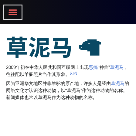
Skip
Menu
to
Home Page
content
草泥马 🦙
2009年初在中华人民共和国互联网上出现
恶搞
“神兽”
草泥马
，
[7]
[8]
往往配以羊驼照片当作其形象。
因为亚洲华文地区并非羊驼的原产地，许多人是经由
草泥马
的
网络文化才认识这种动物，以“草泥马”作为这种动物的名称。
新闻媒体也常以草泥马作为这种动物的名称。